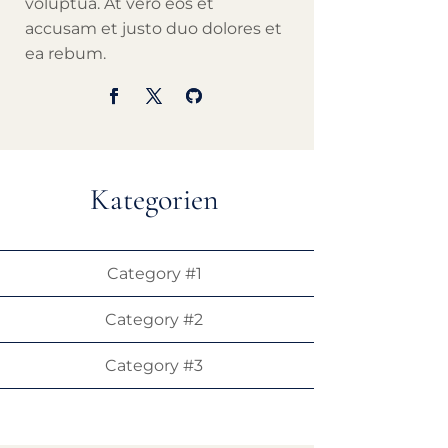
voluptua. At vero eos et
accusam et justo duo dolores et
ea rebum.
Kategorien
Category #1
Category #2
Category #3