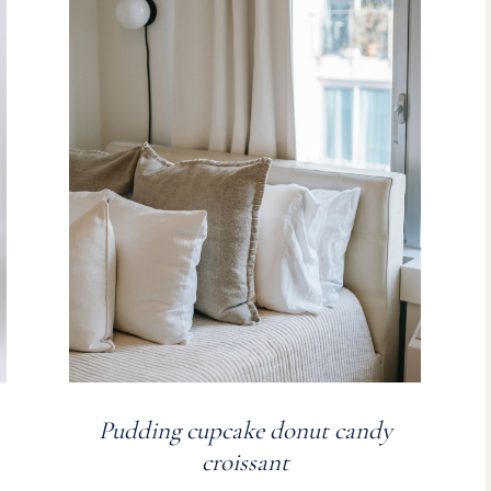
Pudding cupcake donut candy
croissant