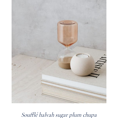
Soufflé halvah sugar plum chupa