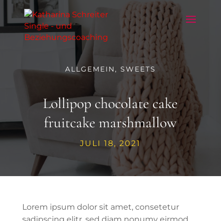
ALLGEMEIN
,
SWEETS
Lollipop chocolate cake
fruitcake marshmallow
JULI 18, 2021
Lorem ipsum dolor sit amet, consetetur
sadipscing elitr, sed diam nonumy eirmod