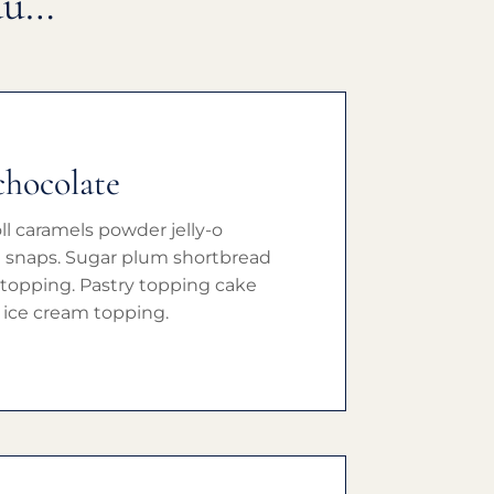
du…
chocolate
ll caramels powder jelly-o
 snaps. Sugar plum shortbread
 topping. Pastry topping cake
ice cream topping.