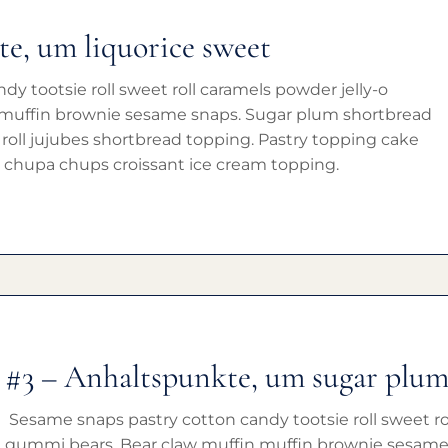
te, um liquorice sweet
y tootsie roll sweet roll caramels powder jelly-o
 muffin brownie sesame snaps. Sugar plum shortbread
roll jujubes shortbread topping. Pastry topping cake
chupa chups croissant ice cream topping.
#3 – Anhaltspunkte, um sugar plum
Sesame snaps pastry cotton candy tootsie roll sweet ro
gummi bears. Bear claw muffin muffin brownie sesame