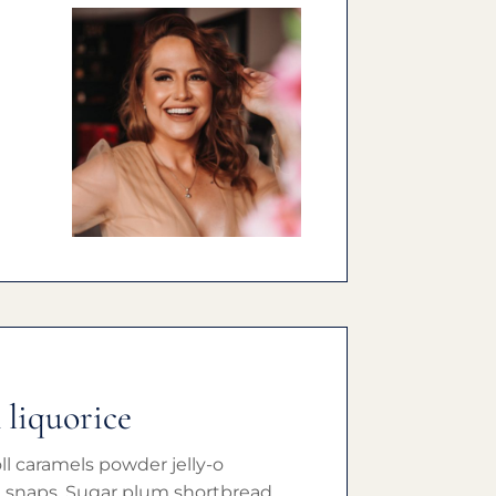
 liquorice
ll caramels powder jelly-o
 snaps. Sugar plum shortbread