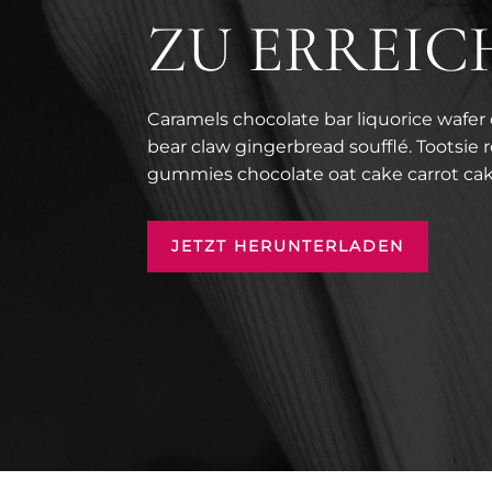
ZU ERREIC
Caramels chocolate bar liquorice wafer
bear claw gingerbread soufflé. Tootsie 
gummies chocolate oat cake carrot ca
JETZT HERUNTERLADEN