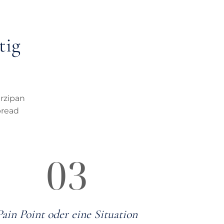
tig
arzipan
bread
03
Pain Point oder eine Situation