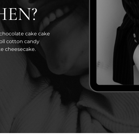
HEN?
 chocolate cake cake
roll cotton candy
ke cheesecake.